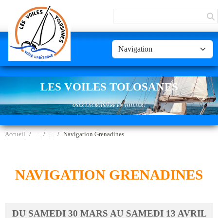
Panneau de gestion des cookies
LES VOILES TOLOSANES
OSEZ LA CROISIÈRE EN VOILIER !
Accueil
Navigation Grenadines
NAVIGATION GRENADINES
DU
SAMEDI
30
MARS
AU
SAMEDI
13
AVRIL