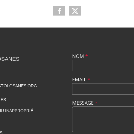
NOM
*
OSANES
EMAIL
*
STOLOSANES.ORG
LES
MESSAGE
*
U INAPPROPRIÉ
S