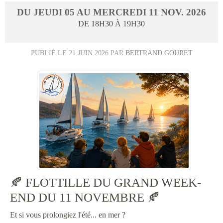
DU
JEUDI
05
AU
MERCREDI
11
NOV.
2026
DE 18H30 À 19H30
PUBLIÉ LE
21 JUIN 2026
PAR
BERTRAND GOURET
🍂 FLOTTILLE DU GRAND WEEK-
END DU 11 NOVEMBRE 🍂
Et si vous prolongiez l'été... en mer ?